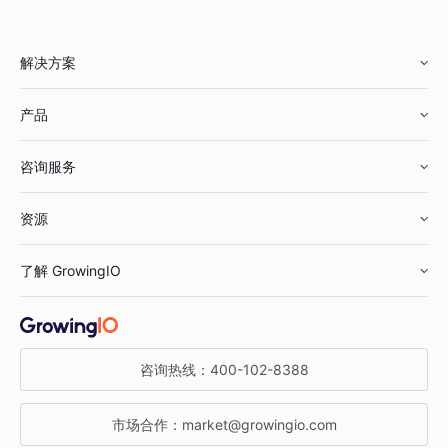
解决方案
产品
零售行业
咨询服务
美妆行业
增长分析
资源
鞋服行业
客户数据平台
咨询服务
了解 GrowingIO
汽车行业
智能运营
增长干货
金融行业
获客分析
增长公开课
关于 GrowingIO
咨询热线：
400-102-8388
私有化部署
A/B 实验
增长博客
增长大会
市场合作：
market@growingio.com
渠道质量分析
产品使用文档
StartDT DAY