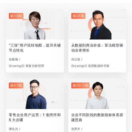
第49期
第48期
“三张”用户流转地图，提升关键
从数据到商业价值：算法模型驱
节点转化
动业务增长
史晓璐 /
何云筱 /
GrowingIO 商务分析经理
GrowingIO 首席数据科学家
第47期
第46-2期
零售企业用户运营：1 套闭环和
企业不同阶段的数据指标体系搭
5 大步骤
建思路
潘佳兴 /
张荠卉 /