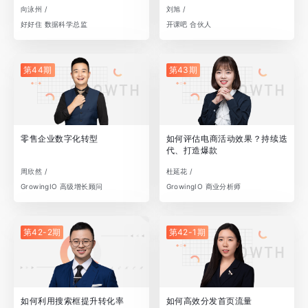
向泳州 /
刘旭 /
好好住 数据科学总监
开课吧 合伙人
第44期
第43期
零售企业数字化转型
如何评估电商活动效果？持续迭
代、打造爆款
周欣然 /
杜延花 /
GrowingIO 高级增长顾问
GrowingIO 商业分析师
第42-2期
第42-1期
如何利用搜索框提升转化率
如何高效分发首页流量