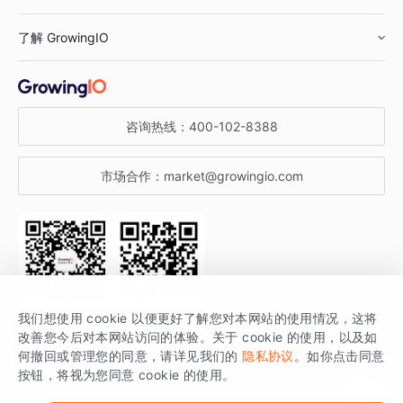
鞋服行业
客户数据平台
咨询服务
了解 GrowingIO
汽车行业
智能运营
增长干货
金融行业
获客分析
增长公开课
关于 GrowingIO
咨询热线：
400-102-8388
私有化部署
A/B 实验
增长博客
增长大会
市场合作：
market@growingio.com
渠道质量分析
产品使用文档
StartDT DAY
开发者文档
行业活动
SDK 文档
关注公众号
获取更多干货
我们想使用 cookie 以便更好了解您对本网站的使用情况，这将
场景指南
改善您今后对本网站访问的体验。关于 cookie 的使用，以及如
GrowingIO 是专注于数据智能分析与增长的品牌，核心平台为 GrowingIO
何撤回或管理您的同意，请详见我们的
隐私协议
。如你点击同意
按钮，将视为您同意 cookie 的使用。
分析云。