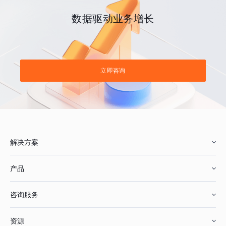
数据驱动业务增长
立即咨询
解决方案
产品
零售行业
咨询服务
美妆行业
增长分析
资源