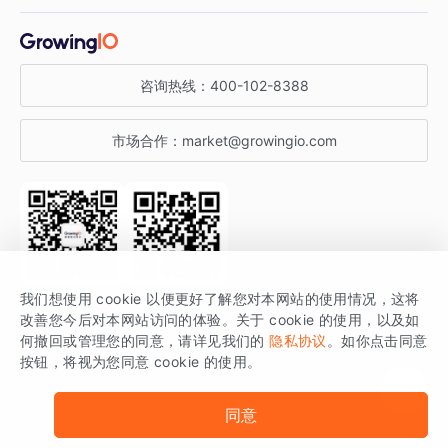
增长干货
金融行业
获客分析
增长公开课
关于 GrowingIO
咨询热线：
400-102-8388
私有化部署
A/B 实验
增长博客
增长大会
市场合作：
market@growingio.com
渠道质量分析
产品使用文档
StartDT DAY
开发者文档
行业活动
SDK 文档
关注公众号
获取更多干货
我们想使用 cookie 以便更好了解您对本网站的使用情况，这将
场景指南
改善您今后对本网站访问的体验。关于 cookie 的使用，以及如
GrowingIO 是专注于数据智能分析与增长的品牌，核心平台为 GrowingIO
何撤回或管理您的同意，请详见我们的
隐私协议
。如你点击同意
按钮，将视为您同意 cookie 的使用。
分析云。
版权所有 © 北京易数科技有限公司
SDK相关说明
京ICP备15038330号
同意
京公网安备 11010502037228号
法律声明及隐私条款