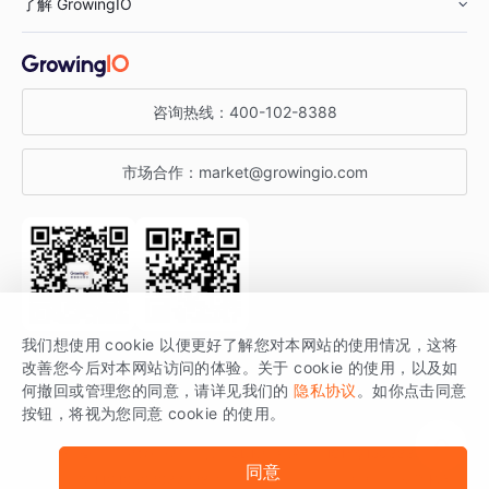
了解 GrowingIO
汽车行业
智能运营
增长干货
金融行业
获客分析
增长公开课
关于 GrowingIO
咨询热线：
400-102-8388
私有化部署
A/B 实验
增长博客
增长大会
市场合作：
market@growingio.com
渠道质量分析
产品使用文档
StartDT DAY
开发者文档
行业活动
SDK 文档
关注公众号
获取更多干货
我们想使用 cookie 以便更好了解您对本网站的使用情况，这将
场景指南
改善您今后对本网站访问的体验。关于 cookie 的使用，以及如
GrowingIO 是专注于数据智能分析与增长的品牌，核心平台为 GrowingIO
何撤回或管理您的同意，请详见我们的
隐私协议
。如你点击同意
按钮，将视为您同意 cookie 的使用。
分析云。
版权所有 © 北京易数科技有限公司
SDK相关说明
京ICP备15038330号
同意
京公网安备 11010502037228号
法律声明及隐私条款