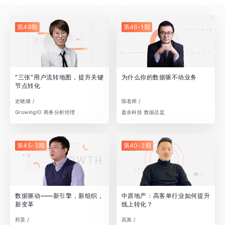
第49期
第46-1期
“三张”用户流转地图，提升关键
为什么你的数据驱不动业务
节点转化
史晓璐 /
陈老师 /
GrowingIO 商务分析经理
盈余科技 数据总监
第45-3期
第40-2期
数据驱动——新引擎，新组织，
中原地产：高客单行业如何提升
新变革
线上转化？
邢昊 /
高嵩 /