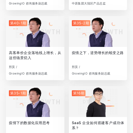
GrowingIO 咨询服务副总裁
中原集团大陆区产品总监
第40-1期
第35-2期
高客单价企业落地线上增长，从
疫情之下，逆势增长的蜕变之路
这些场景切入
邢昊 /
邢昊 /
GrowingIO 咨询服务副总裁
GrowingIO 咨询服务副总裁
第35-1期
第16期
疫情下的数据化应用思考
SaaS 企业如何搭建客户成功体
系？