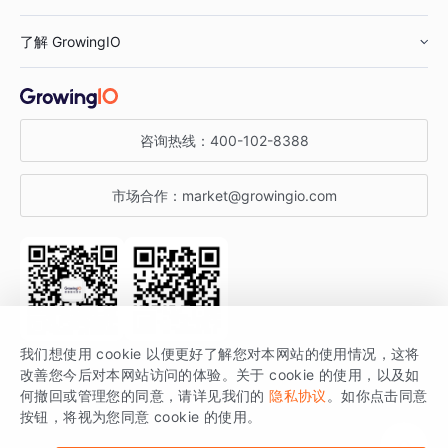
鞋服行业
客户数据平台
咨询服务
了解 GrowingIO
汽车行业
智能运营
增长干货
金融行业
获客分析
增长公开课
关于 GrowingIO
咨询热线：
400-102-8388
私有化部署
A/B 实验
增长博客
增长大会
市场合作：
market@growingio.com
渠道质量分析
产品使用文档
StartDT DAY
开发者文档
行业活动
SDK 文档
关注公众号
获取更多干货
我们想使用 cookie 以便更好了解您对本网站的使用情况，这将
场景指南
改善您今后对本网站访问的体验。关于 cookie 的使用，以及如
GrowingIO 是专注于数据智能分析与增长的品牌，核心平台为 GrowingIO
何撤回或管理您的同意，请详见我们的
隐私协议
。如你点击同意
按钮，将视为您同意 cookie 的使用。
分析云。