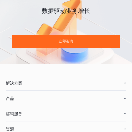
数据驱动业务增长
立即咨询
解决方案
产品
零售行业
咨询服务
美妆行业
增长分析
资源