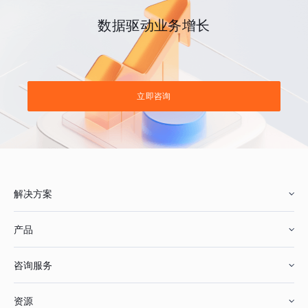
数据驱动业务增长
立即咨询
解决方案
产品
零售行业
咨询服务
美妆行业
增长分析
资源