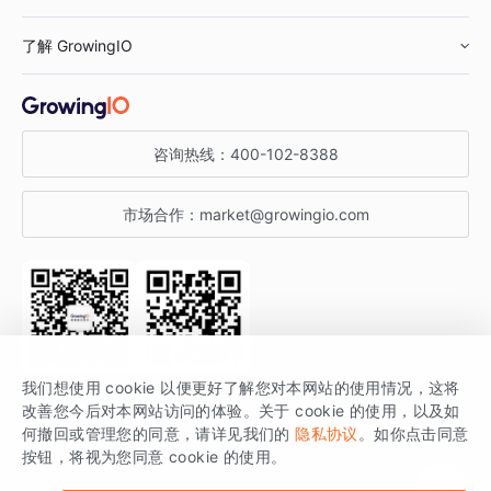
鞋服行业
客户数据平台
咨询服务
了解 GrowingIO
汽车行业
智能运营
增长干货
金融行业
获客分析
增长公开课
关于 GrowingIO
咨询热线：
400-102-8388
私有化部署
A/B 实验
增长博客
增长大会
市场合作：
market@growingio.com
渠道质量分析
产品使用文档
StartDT DAY
开发者文档
行业活动
SDK 文档
关注公众号
获取更多干货
我们想使用 cookie 以便更好了解您对本网站的使用情况，这将
场景指南
改善您今后对本网站访问的体验。关于 cookie 的使用，以及如
GrowingIO 是专注于数据智能分析与增长的品牌，核心平台为 GrowingIO
何撤回或管理您的同意，请详见我们的
隐私协议
。如你点击同意
按钮，将视为您同意 cookie 的使用。
分析云。