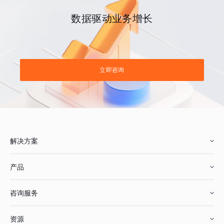
数据驱动业务增长
立即咨询
解决方案
产品
零售行业
咨询服务
美妆行业
增长分析
资源