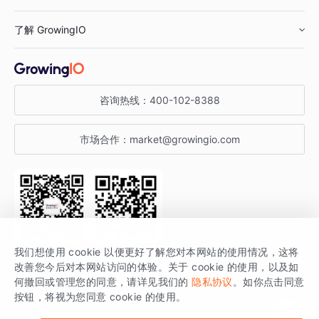
鞋服行业
客户数据平台
咨询服务
了解 GrowingIO
汽车行业
智能运营
增长干货
金融行业
获客分析
增长公开课
关于 GrowingIO
咨询热线：
400-102-8388
私有化部署
A/B 实验
增长博客
增长大会
市场合作：
market@growingio.com
渠道质量分析
产品使用文档
StartDT DAY
开发者文档
行业活动
SDK 文档
关注公众号
获取更多干货
我们想使用 cookie 以便更好了解您对本网站的使用情况，这将
场景指南
改善您今后对本网站访问的体验。关于 cookie 的使用，以及如
GrowingIO 是专注于数据智能分析与增长的品牌，核心平台为 GrowingIO
何撤回或管理您的同意，请详见我们的
隐私协议
。如你点击同意
按钮，将视为您同意 cookie 的使用。
分析云。