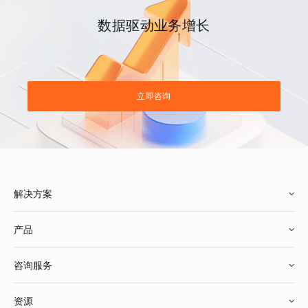
数据驱动业务增长
立即咨询
解决方案
产品
零售行业
咨询服务
美妆行业
增长分析
资源