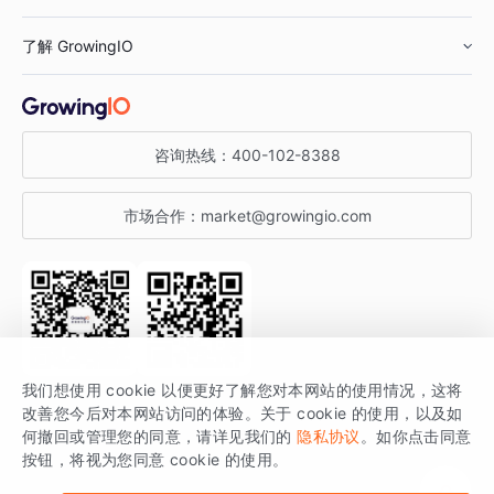
鞋服行业
客户数据平台
咨询服务
了解 GrowingIO
汽车行业
智能运营
增长干货
金融行业
获客分析
增长公开课
关于 GrowingIO
咨询热线：
400-102-8388
私有化部署
A/B 实验
增长博客
增长大会
市场合作：
market@growingio.com
渠道质量分析
产品使用文档
StartDT DAY
开发者文档
行业活动
SDK 文档
关注公众号
获取更多干货
我们想使用 cookie 以便更好了解您对本网站的使用情况，这将
场景指南
改善您今后对本网站访问的体验。关于 cookie 的使用，以及如
GrowingIO 是专注于数据智能分析与增长的品牌，核心平台为 GrowingIO
何撤回或管理您的同意，请详见我们的
隐私协议
。如你点击同意
按钮，将视为您同意 cookie 的使用。
分析云。