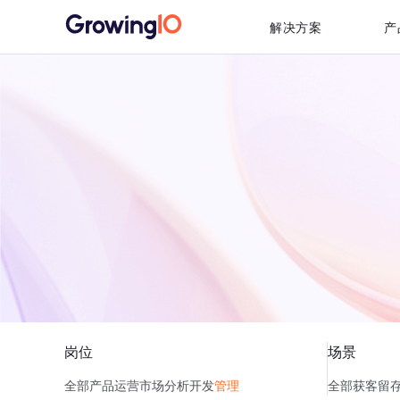
解决方案
产
岗位
场景
全部
产品
运营
市场
分析
开发
管理
全部
获客
留