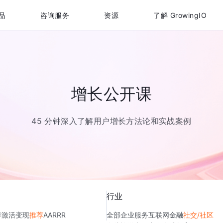
品
咨询服务
资源
了解 GrowingIO
增长公开课
45 分钟深入了解用户增长方法论和实战案例
行业
存
激活
变现
推荐
AARRR
全部
企业服务
互联网金融
社交/社区