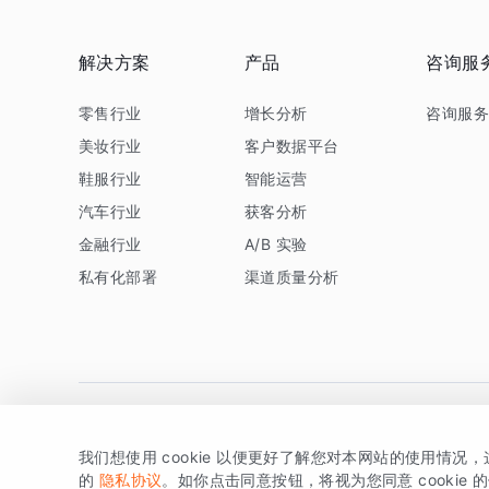
解决方案
产品
咨询服
零售行业
增长分析
咨询服
美妆行业
客户数据平台
鞋服行业
智能运营
汽车行业
获客分析
金融行业
A/B 实验
私有化部署
渠道质量分析
我们想使用 cookie 以便更好了解您对本网站的使用情况
版权所有 © 北京易数科技有限公司
SDK相关说明
京ICP备1
的
隐私协议
。如你点击同意按钮，将视为您同意 cookie 