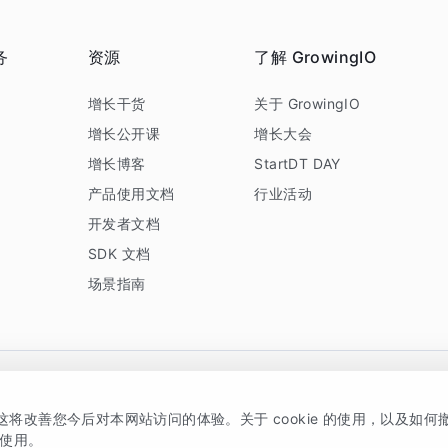
务
资源
了解 GrowingIO
务
增长干货
关于 GrowingIO
增长公开课
增长大会
增长博客
StartDT DAY
产品使用文档
行业活动
开发者文档
SDK 文档
场景指南
GrowingIO 是专注于数据智能分析与增长的品牌，核心平台为 GrowingIO 分析云
，这将改善您今后对本网站访问的体验。关于 cookie 的使用，以及如
5038330号
京公网安备 11010502037228号
的使用。