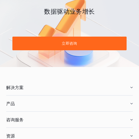
数据驱动业务增长
立即咨询
解决方案
产品
零售行业
咨询服务
美妆行业
增长分析
资源