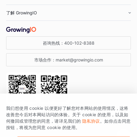
鞋服行业
客户数据平台
咨询服务
了解 GrowingIO
汽车行业
智能运营
增长干货
金融行业
获客分析
增长公开课
关于 GrowingIO
咨询热线：
400-102-8388
私有化部署
A/B 实验
增长博客
增长大会
市场合作：
market@growingio.com
渠道质量分析
产品使用文档
StartDT DAY
开发者文档
行业活动
SDK 文档
关注公众号
获取更多干货
我们想使用 cookie 以便更好了解您对本网站的使用情况，这将
场景指南
改善您今后对本网站访问的体验。关于 cookie 的使用，以及如
GrowingIO 是专注于数据智能分析与增长的品牌，核心平台为 GrowingIO
何撤回或管理您的同意，请详见我们的
隐私协议
。如你点击同意
按钮，将视为您同意 cookie 的使用。
分析云。