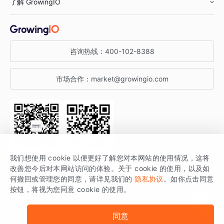
了解 GrowingIO
汽车行业
智能运营
增长干货
金融行业
获客分析
增长公开课
关于 GrowingIO
咨询热线：
400-102-8388
私有化部署
A/B 实验
增长博客
增长大会
市场合作：
market@growingio.com
渠道质量分析
产品使用文档
StartDT DAY
开发者文档
行业活动
SDK 文档
关注公众号
获取更多干货
我们想使用 cookie 以便更好了解您对本网站的使用情况，这将
场景指南
改善您今后对本网站访问的体验。关于 cookie 的使用，以及如
GrowingIO 是专注于数据智能分析与增长的品牌，核心平台为 GrowingIO
何撤回或管理您的同意，请详见我们的
隐私协议
。如你点击同意
按钮，将视为您同意 cookie 的使用。
分析云。
版权所有 © 北京易数科技有限公司
SDK相关说明
京ICP备15038330号
同意
京公网安备 11010502037228号
法律声明及隐私条款