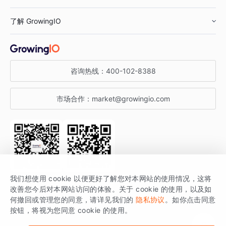
鞋服行业
客户数据平台
咨询服务
了解 GrowingIO
汽车行业
智能运营
增长干货
金融行业
获客分析
增长公开课
关于 GrowingIO
咨询热线：
400-102-8388
私有化部署
A/B 实验
增长博客
增长大会
市场合作：
market@growingio.com
渠道质量分析
产品使用文档
StartDT DAY
开发者文档
行业活动
SDK 文档
关注公众号
获取更多干货
我们想使用 cookie 以便更好了解您对本网站的使用情况，这将
场景指南
改善您今后对本网站访问的体验。关于 cookie 的使用，以及如
GrowingIO 是专注于数据智能分析与增长的品牌，核心平台为 GrowingIO
何撤回或管理您的同意，请详见我们的
隐私协议
。如你点击同意
按钮，将视为您同意 cookie 的使用。
分析云。