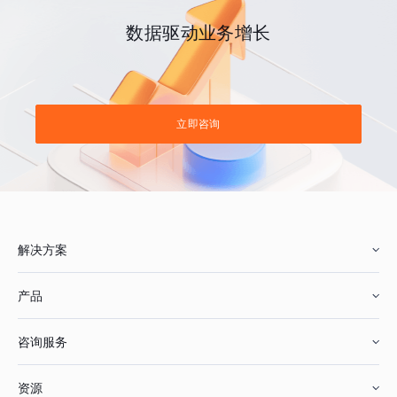
数据驱动业务增长
立即咨询
解决方案
产品
零售行业
咨询服务
美妆行业
增长分析
资源