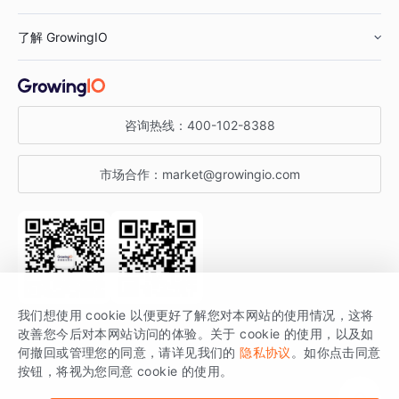
鞋服行业
客户数据平台
咨询服务
了解 GrowingIO
汽车行业
智能运营
增长干货
金融行业
获客分析
增长公开课
关于 GrowingIO
咨询热线：
400-102-8388
私有化部署
A/B 实验
增长博客
增长大会
市场合作：
market@growingio.com
渠道质量分析
产品使用文档
StartDT DAY
开发者文档
行业活动
SDK 文档
关注公众号
获取更多干货
我们想使用 cookie 以便更好了解您对本网站的使用情况，这将
场景指南
改善您今后对本网站访问的体验。关于 cookie 的使用，以及如
GrowingIO 是专注于数据智能分析与增长的品牌，核心平台为 GrowingIO
何撤回或管理您的同意，请详见我们的
隐私协议
。如你点击同意
按钮，将视为您同意 cookie 的使用。
分析云。