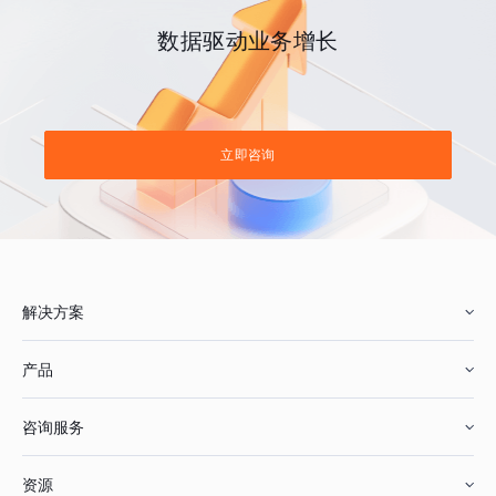
数据驱动业务增长
立即咨询
解决方案
产品
零售行业
咨询服务
美妆行业
增长分析
资源