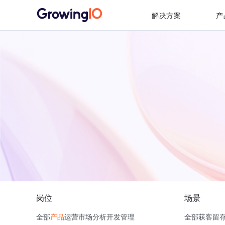
解决方案
产
岗位
场景
全部
产品
运营
市场
分析
开发
管理
全部
获客
留