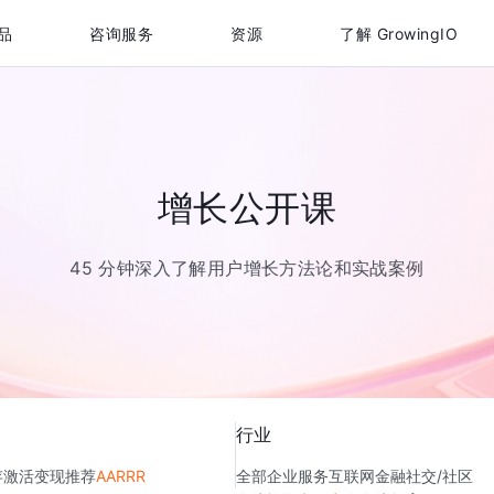
品
咨询服务
资源
了解 GrowingIO
增长公开课
45 分钟深入了解用户增长方法论和实战案例
行业
存
激活
变现
推荐
AARRR
全部
企业服务
互联网金融
社交/社区