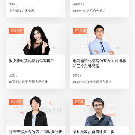
袁林 /
吴继业 /
零售解决方案专家
GrowingIO 联合创始人
第30期
第13期
数据驱动落地页转化率提升
电商精细化运营的五大关键指标
和三个关键思路
王繁 /
揭发 /
前平安陆金所 资深产品设计
GrowingIO 业务增长负责人
第12期
第7课
运营应该具备这四方面数据分析
增长黑客如何落地第一步