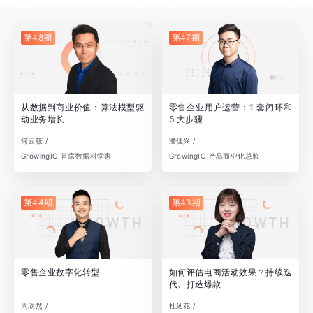
第48期
第47期
从数据到商业价值：算法模型驱
零售企业用户运营：1 套闭环和
动业务增长
5 大步骤
何云筱 /
潘佳兴 /
GrowingIO 首席数据科学家
GrowingIO 产品商业化总监
第44期
第43期
零售企业数字化转型
如何评估电商活动效果？持续迭
代、打造爆款
周欣然 /
杜延花 /