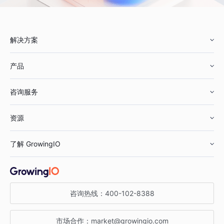
解决方案
产品
零售行业
咨询服务
美妆行业
增长分析
资源
鞋服行业
客户数据平台
咨询服务
了解 GrowingIO
汽车行业
智能运营
增长干货
金融行业
获客分析
增长公开课
关于 GrowingIO
咨询热线：
400-102-8388
私有化部署
A/B 实验
增长博客
增长大会
市场合作：
market@growingio.com