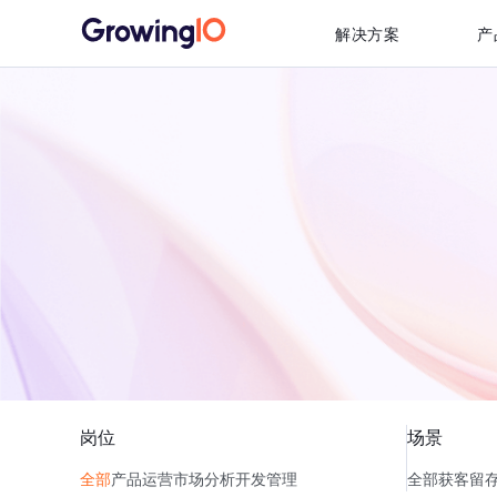
解决方案
产
岗位
场景
全部
产品
运营
市场
分析
开发
管理
全部
获客
留