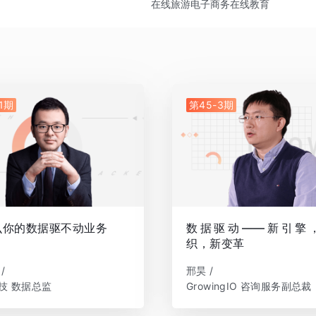
在线旅游
电子商务
在线教育
1期
第45-3期
么你的数据驱不动业务
数据驱动——新引擎
织，新变革
/
邢昊 /
技 数据总监
GrowingIO 咨询服务副总裁