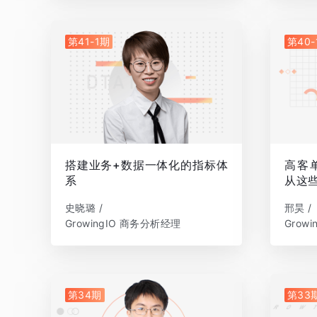
第41-1期
第40-
搭建业务+数据一体化的指标体
高客
系
从这
史晓璐 /
邢昊 /
GrowingIO 商务分析经理
Grow
第34期
第33