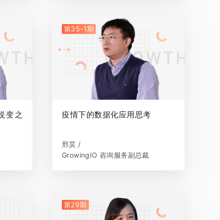
第35-1期
蜕变之
疫情下的数据化应用思考
邢昊 /
GrowingIO 咨询服务副总裁
第29期