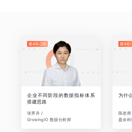
第46-2期
第46-
企业不同阶段的数据指标体系
为什
搭建思路
张荠卉 /
陈老师 
GrowingIO 数据分析师
盈余科