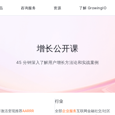
品
咨询服务
资源
了解 GrowingIO
增长公开课
45 分钟深入了解用户增长方法论和实战案例
行业
存
激活
变现
推荐
AARRR
全部
企业服务
互联网金融
社交/社区