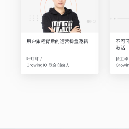
用户旅程背后的运营操盘逻辑
不可
激活
叶玎玎 /
徐主峰 
GrowingIO 联合创始人
Grow