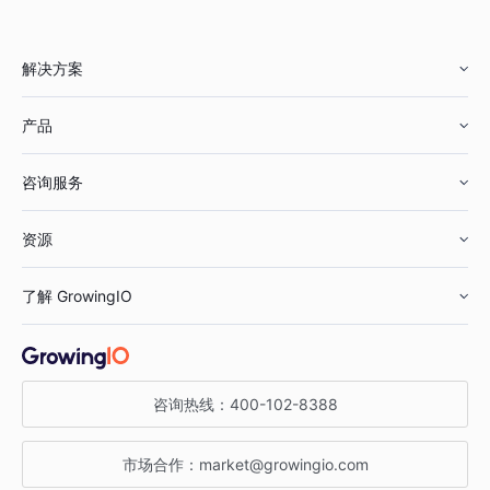
解决方案
产品
零售行业
咨询服务
美妆行业
增长分析
资源
鞋服行业
客户数据平台
咨询服务
了解 GrowingIO
汽车行业
智能运营
增长干货
金融行业
获客分析
增长公开课
关于 GrowingIO
咨询热线：
400-102-8388
私有化部署
A/B 实验
增长博客
增长大会
市场合作：
market@growingio.com
渠道质量分析
产品使用文档
StartDT DAY