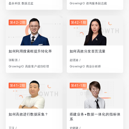
盈余科技 数据总监
GrowingIO 咨询服务副总裁
第42-2期
第42-1期
如何利用搜索框提升转化率
如何高效分发首页流量
张毅强 /
赵偲迪 /
GrowingIO 高级客户成功经理
GrowingIO 商业分析师
第41-2期
第41-1期
如何高效进行数据采集？
搭建业务+数据一体化的指标体
系
王汉 /
史晓璐 /