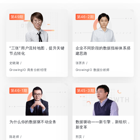
第49期
第46-2期
“三张”用户流转地图，提升关键
企业不同阶段的数据指标体系搭
节点转化
建思路
史晓璐 /
张荠卉 /
GrowingIO 商务分析经理
GrowingIO 数据分析师
第46-1期
第45-3期
为什么你的数据驱不动业务
数据驱动——新引擎，新组织，
新变革
陈老师 /
邢昊 /