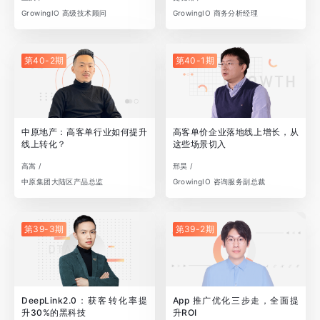
GrowingIO 高级技术顾问
GrowingIO 商务分析经理
第40-2期
第40-1期
中原地产：高客单行业如何提升
高客单价企业落地线上增长，从
线上转化？
这些场景切入
高嵩 /
邢昊 /
中原集团大陆区产品总监
GrowingIO 咨询服务副总裁
第39-3期
第39-2期
DeepLink2.0：获客转化率提
App 推广优化三步走，全面提
升30%的黑科技
升ROI