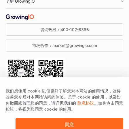
了解 GrowingIO
汽车行业
智能运营
增长干货
金融行业
获客分析
增长公开课
关于 GrowingIO
咨询热线：
400-102-8388
私有化部署
A/B 实验
增长博客
增长大会
市场合作：
market@growingio.com
渠道质量分析
产品使用文档
StartDT DAY
开发者文档
行业活动
SDK 文档
关注公众号
获取更多干货
我们想使用 cookie 以便更好了解您对本网站的使用情况，这将
场景指南
改善您今后对本网站访问的体验。关于 cookie 的使用，以及如
GrowingIO 是专注于数据智能分析与增长的品牌，核心平台为 GrowingIO
何撤回或管理您的同意，请详见我们的
隐私协议
。如你点击同意
按钮，将视为您同意 cookie 的使用。
分析云。
版权所有 © 北京易数科技有限公司
SDK相关说明
京ICP备15038330号
同意
京公网安备 11010502037228号
法律声明及隐私条款