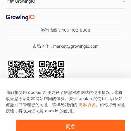
了解 GrowingIO
汽车行业
智能运营
增长干货
金融行业
获客分析
增长公开课
关于 GrowingIO
咨询热线：
400-102-8388
私有化部署
A/B 实验
增长博客
增长大会
市场合作：
market@growingio.com
渠道质量分析
产品使用文档
StartDT DAY
开发者文档
行业活动
SDK 文档
关注公众号
获取更多干货
我们想使用 cookie 以便更好了解您对本网站的使用情况，这将
场景指南
改善您今后对本网站访问的体验。关于 cookie 的使用，以及如
GrowingIO 是专注于数据智能分析与增长的品牌，核心平台为 GrowingIO
何撤回或管理您的同意，请详见我们的
隐私协议
。如你点击同意
按钮，将视为您同意 cookie 的使用。
分析云。
版权所有 © 北京易数科技有限公司
SDK相关说明
京ICP备15038330号
同意
京公网安备 11010502037228号
法律声明及隐私条款