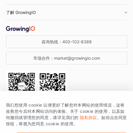
鞋服行业
客户数据平台
咨询服务
了解 GrowingIO
汽车行业
智能运营
增长干货
金融行业
获客分析
增长公开课
关于 GrowingIO
咨询热线：
400-102-8388
私有化部署
A/B 实验
增长博客
增长大会
市场合作：
market@growingio.com
渠道质量分析
产品使用文档
StartDT DAY
开发者文档
行业活动
SDK 文档
关注公众号
获取更多干货
我们想使用 cookie 以便更好了解您对本网站的使用情况，这将
场景指南
改善您今后对本网站访问的体验。关于 cookie 的使用，以及如
GrowingIO 是专注于数据智能分析与增长的品牌，核心平台为 GrowingIO
何撤回或管理您的同意，请详见我们的
隐私协议
。如你点击同意
按钮，将视为您同意 cookie 的使用。
分析云。