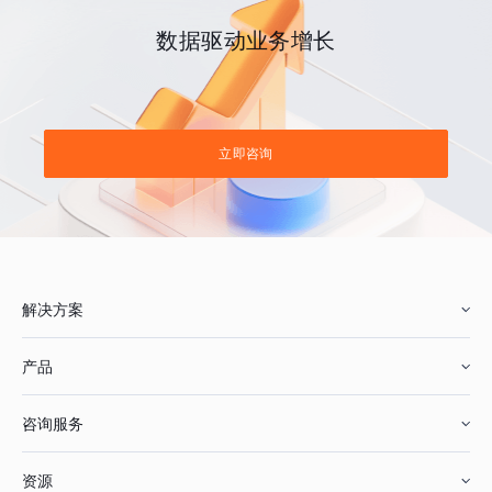
数据驱动业务增长
立即咨询
解决方案
产品
零售行业
咨询服务
美妆行业
增长分析
资源