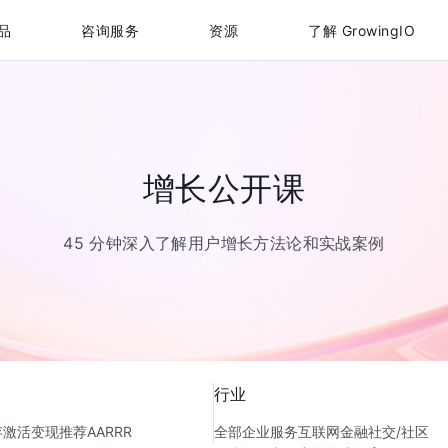
品
咨询服务
资源
了解 GrowingIO
增长公开课
45 分钟深入了解用户增长方法论和实战案例
行业
存
激活
变现
推荐
AARRR
全部
企业服务
互联网金融
社交/社区