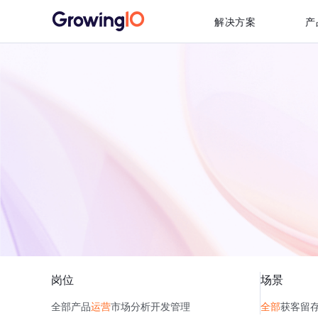
解决方案
产
岗位
场景
全部
产品
运营
市场
分析
开发
管理
全部
获客
留