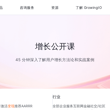
品
咨询服务
资源
了解 GrowingIO
增长公开课
45 分钟深入了解用户增长方法论和实战案例
行业
存
激活
变现
推荐
AARRR
全部
企业服务
互联网金融
社交/社区