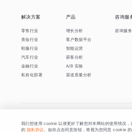
解决方案
产品
咨询服
零售行业
增长分析
咨询服
美妆行业
客户数据平台
鞋服行业
智能运营
汽车行业
获客分析
金融行业
A/B 实验
私有化部署
渠道质量分析
我们想使用 cookie 以便更好了解您对本网站的使用情况
版权所有 © 北京易数科技有限公司
SDK相关说明
京ICP备1
的
隐私协议
。如你点击同意按钮，将视为您同意 cookie 