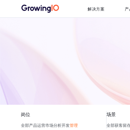
解决方案
产
岗位
场景
全部
产品
运营
市场
分析
开发
管理
全部
获客
留