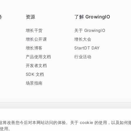
务
资源
了解 GrowingIO
务
增长干货
关于 GrowingIO
增长公开课
增长大会
增长博客
StartDT DAY
产品使用文档
行业活动
开发者文档
SDK 文档
场景指南
GrowingIO 是专注于数据智能分析与增长的品牌，核心平台为 GrowingIO 分析云
，这将改善您今后对本网站访问的体验。关于 cookie 的使用，以及如
5038330号
京公网安备 11010502037228号
的使用。