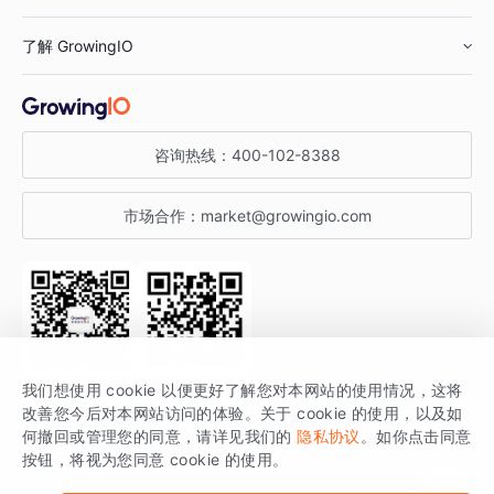
鞋服行业
客户数据平台
咨询服务
了解 GrowingIO
汽车行业
智能运营
增长干货
金融行业
获客分析
增长公开课
关于 GrowingIO
咨询热线：
400-102-8388
私有化部署
A/B 实验
增长博客
增长大会
市场合作：
market@growingio.com
渠道质量分析
产品使用文档
StartDT DAY
开发者文档
行业活动
SDK 文档
关注公众号
获取更多干货
我们想使用 cookie 以便更好了解您对本网站的使用情况，这将
场景指南
改善您今后对本网站访问的体验。关于 cookie 的使用，以及如
GrowingIO 是专注于数据智能分析与增长的品牌，核心平台为 GrowingIO
何撤回或管理您的同意，请详见我们的
隐私协议
。如你点击同意
按钮，将视为您同意 cookie 的使用。
分析云。