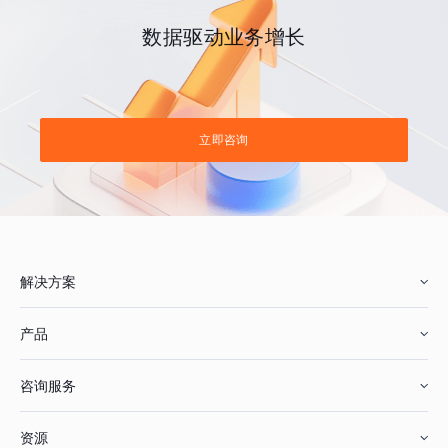
数据驱动业务增长
立即咨询
解决方案
产品
零售行业
咨询服务
美妆行业
增长分析
资源