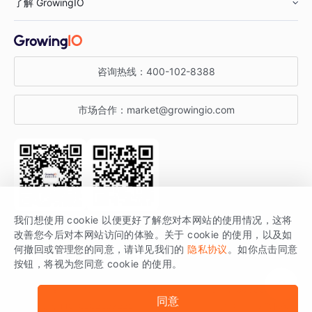
了解 GrowingIO
汽车行业
智能运营
增长干货
金融行业
获客分析
增长公开课
关于 GrowingIO
咨询热线：
400-102-8388
私有化部署
A/B 实验
增长博客
增长大会
市场合作：
market@growingio.com
渠道质量分析
产品使用文档
StartDT DAY
开发者文档
行业活动
SDK 文档
关注公众号
获取更多干货
我们想使用 cookie 以便更好了解您对本网站的使用情况，这将
场景指南
改善您今后对本网站访问的体验。关于 cookie 的使用，以及如
GrowingIO 是专注于数据智能分析与增长的品牌，核心平台为 GrowingIO
何撤回或管理您的同意，请详见我们的
隐私协议
。如你点击同意
按钮，将视为您同意 cookie 的使用。
分析云。
版权所有 © 北京易数科技有限公司
SDK相关说明
京ICP备15038330号
同意
京公网安备 11010502037228号
法律声明及隐私条款