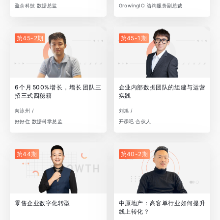
盈余科技 数据总监
GrowingIO 咨询服务副总裁
第45-2期
第45-1期
6个月500%增长，增长团队三
企业内部数据团队的组建与运营
招三式四秘籍
实践
向泳州 /
刘旭 /
好好住 数据科学总监
开课吧 合伙人
第44期
第40-2期
零售企业数字化转型
中原地产：高客单行业如何提升
线上转化？