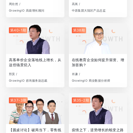
周欣然 /
高嵩 /
GrowingIO 高级增长顾问
中原集团大陆区产品总监
第40-1期
第38期
高客单价企业落地线上增长，从
在线教育企业如何提升留资、增
这些场景切入
加首购？
邢昊 /
肖谦 /
GrowingIO 咨询服务副总裁
GrowingIO 商业数据分析师
第37-3期
第35-2期
【圆桌讨论】破局当下，零售线
疫情之下，逆势增长的蜕变之路