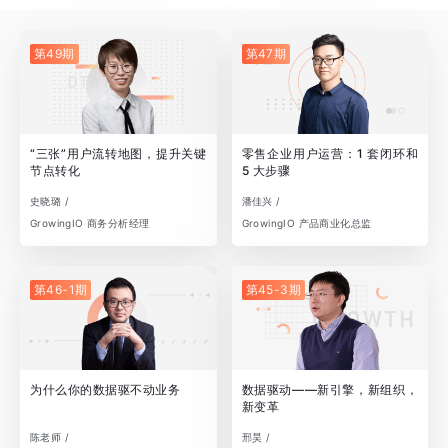
第49期
第47期
“三张”用户流转地图，提升关键
零售企业用户运营：1 套闭环和
节点转化
5 大步骤
史晓璐 /
潘佳兴 /
GrowingIO 商务分析经理
GrowingIO 产品商业化总监
第46-1期
第45-3期
为什么你的数据驱不动业务
数据驱动——新引擎，新组织，
新变革
陈老师 /
邢昊 /