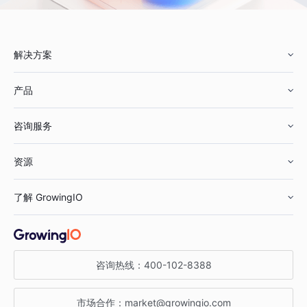
解决方案
产品
零售行业
咨询服务
美妆行业
增长分析
资源
鞋服行业
客户数据平台
咨询服务
了解 GrowingIO
汽车行业
智能运营
增长干货
金融行业
获客分析
增长公开课
关于 GrowingIO
咨询热线：
400-102-8388
私有化部署
A/B 实验
增长博客
增长大会
市场合作：
market@growingio.com