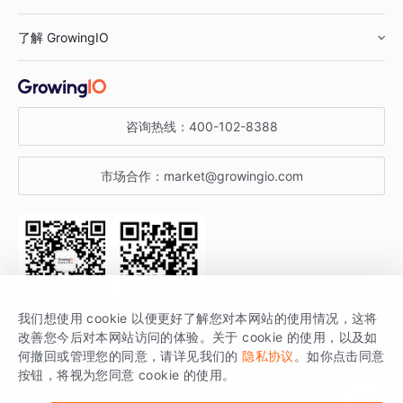
鞋服行业
客户数据平台
咨询服务
了解 GrowingIO
汽车行业
智能运营
增长干货
金融行业
获客分析
增长公开课
关于 GrowingIO
咨询热线：
400-102-8388
私有化部署
A/B 实验
增长博客
增长大会
市场合作：
market@growingio.com
渠道质量分析
产品使用文档
StartDT DAY
开发者文档
行业活动
SDK 文档
关注公众号
获取更多干货
我们想使用 cookie 以便更好了解您对本网站的使用情况，这将
场景指南
改善您今后对本网站访问的体验。关于 cookie 的使用，以及如
GrowingIO 是专注于数据智能分析与增长的品牌，核心平台为 GrowingIO
何撤回或管理您的同意，请详见我们的
隐私协议
。如你点击同意
按钮，将视为您同意 cookie 的使用。
分析云。