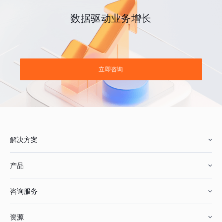
数据驱动业务增长
立即咨询
解决方案
产品
零售行业
咨询服务
美妆行业
增长分析
资源