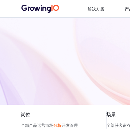
解决方案
产
岗位
场景
全部
产品
运营
市场
分析
开发
管理
全部
获客
留