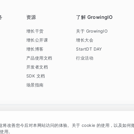
务
资源
了解 GrowingIO
务
增长干货
关于 GrowingIO
增长公开课
增长大会
增长博客
StartDT DAY
产品使用文档
行业活动
开发者文档
SDK 文档
场景指南
GrowingIO 是专注于数据智能分析与增长的品牌，核心平台为 GrowingIO 分析云
，这将改善您今后对本网站访问的体验。关于 cookie 的使用，以及如
5038330号
京公网安备 11010502037228号
的使用。