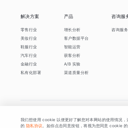
解决方案
产品
咨询服
零售行业
增长分析
咨询服
美妆行业
客户数据平台
鞋服行业
智能运营
汽车行业
获客分析
金融行业
A/B 实验
私有化部署
渠道质量分析
我们想使用 cookie 以便更好了解您对本网站的使用情况
版权所有 © 北京易数科技有限公司
SDK相关说明
京ICP备1
的
隐私协议
。如你点击同意按钮，将视为您同意 cookie 