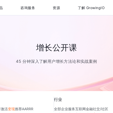
品
咨询服务
资源
了解 GrowingIO
增长公开课
45 分钟深入了解用户增长方法论和实战案例
行业
存
激活
变现
推荐
AARRR
全部
企业服务
互联网金融
社交/社区