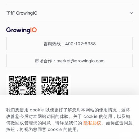
鞋服行业
客户数据平台
咨询服务
了解 GrowingIO
汽车行业
智能运营
增长干货
金融行业
获客分析
增长公开课
关于 GrowingIO
咨询热线：
400-102-8388
私有化部署
A/B 实验
增长博客
增长大会
市场合作：
market@growingio.com
渠道质量分析
产品使用文档
StartDT DAY
开发者文档
行业活动
SDK 文档
关注公众号
获取更多干货
我们想使用 cookie 以便更好了解您对本网站的使用情况，这将
场景指南
改善您今后对本网站访问的体验。关于 cookie 的使用，以及如
GrowingIO 是专注于数据智能分析与增长的品牌，核心平台为 GrowingIO
何撤回或管理您的同意，请详见我们的
隐私协议
。如你点击同意
按钮，将视为您同意 cookie 的使用。
分析云。