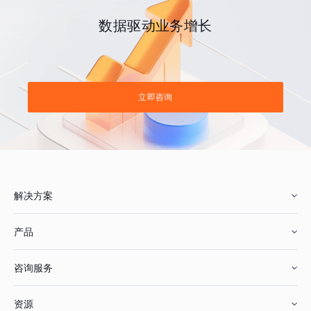
数据驱动业务增长
立即咨询
解决方案
产品
零售行业
咨询服务
美妆行业
增长分析
资源