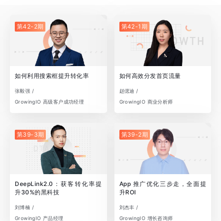
第42-2期
第42-1期
如何利用搜索框提升转化率
如何高效分发首页流量
张毅强 /
赵偲迪 /
GrowingIO 高级客户成功经理
GrowingIO 商业分析师
第39-3期
第39-2期
DeepLink2.0：获客转化率提
App 推广优化三步走，全面提
升30%的黑科技
升ROI
刘博楠 /
刘杰丰 /
GrowingIO 产品经理
GrowingIO 增长咨询师