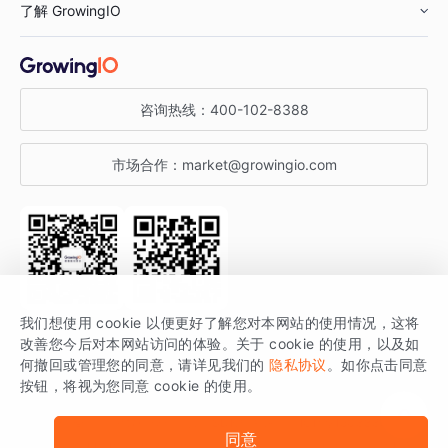
了解 GrowingIO
汽车行业
智能运营
增长干货
金融行业
获客分析
增长公开课
关于 GrowingIO
咨询热线：
400-102-8388
私有化部署
A/B 实验
增长博客
增长大会
市场合作：
market@growingio.com
渠道质量分析
产品使用文档
StartDT DAY
开发者文档
行业活动
SDK 文档
关注公众号
获取更多干货
我们想使用 cookie 以便更好了解您对本网站的使用情况，这将
场景指南
改善您今后对本网站访问的体验。关于 cookie 的使用，以及如
GrowingIO 是专注于数据智能分析与增长的品牌，核心平台为 GrowingIO
何撤回或管理您的同意，请详见我们的
隐私协议
。如你点击同意
按钮，将视为您同意 cookie 的使用。
分析云。
版权所有 © 北京易数科技有限公司
SDK相关说明
京ICP备15038330号
同意
京公网安备 11010502037228号
法律声明及隐私条款