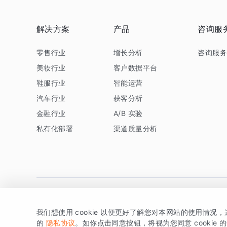
解决方案
产品
咨询服
零售行业
增长分析
咨询服
美妆行业
客户数据平台
鞋服行业
智能运营
汽车行业
获客分析
金融行业
A/B 实验
私有化部署
渠道质量分析
我们想使用 cookie 以便更好了解您对本网站的使用情况
版权所有 © 北京易数科技有限公司
SDK相关说明
京ICP备1
的
隐私协议
。如你点击同意按钮，将视为您同意 cookie 