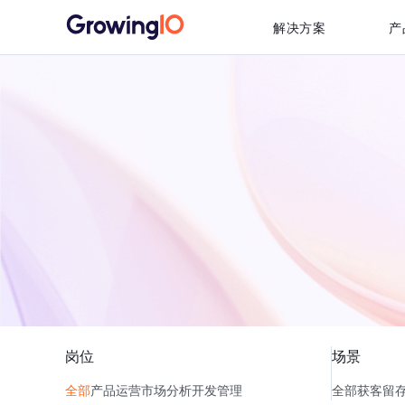
解决方案
产
岗位
场景
全部
产品
运营
市场
分析
开发
管理
全部
获客
留