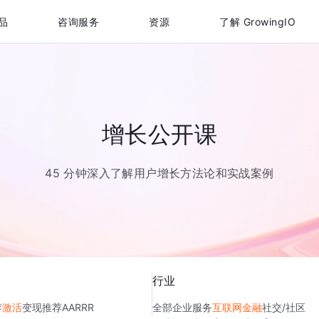
品
咨询服务
资源
了解 GrowingIO
增长公开课
45 分钟深入了解用户增长方法论和实战案例
行业
存
激活
变现
推荐
AARRR
全部
企业服务
互联网金融
社交/社区