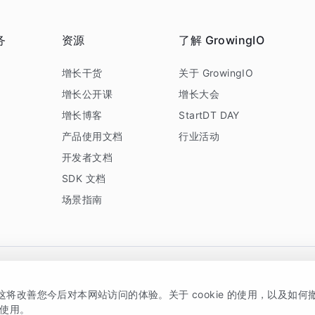
务
资源
了解 GrowingIO
务
增长干货
关于 GrowingIO
增长公开课
增长大会
增长博客
StartDT DAY
产品使用文档
行业活动
开发者文档
SDK 文档
场景指南
GrowingIO 是专注于数据智能分析与增长的品牌，核心平台为 GrowingIO 分析云
，这将改善您今后对本网站访问的体验。关于 cookie 的使用，以及如
5038330号
京公网安备 11010502037228号
的使用。