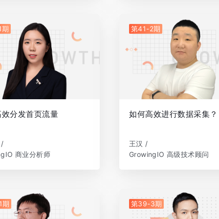
1期
第41-2期
高效分发首页流量
如何高效进行数据采集？
/
王汉 /
ingIO 商业分析师
GrowingIO 高级技术顾问
1期
第39-3期