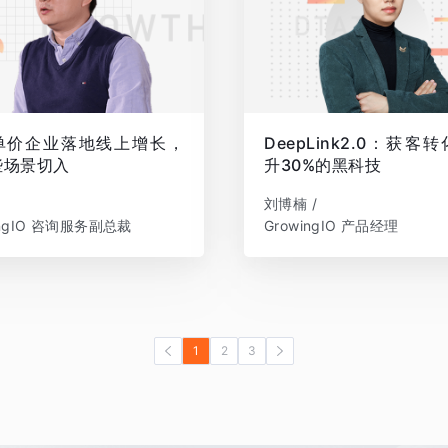
单价企业落地线上增长，
DeepLink2.0：获客
些场景切入
升30%的黑科技
刘博楠 /
ingIO 咨询服务副总裁
GrowingIO 产品经理
1
2
3