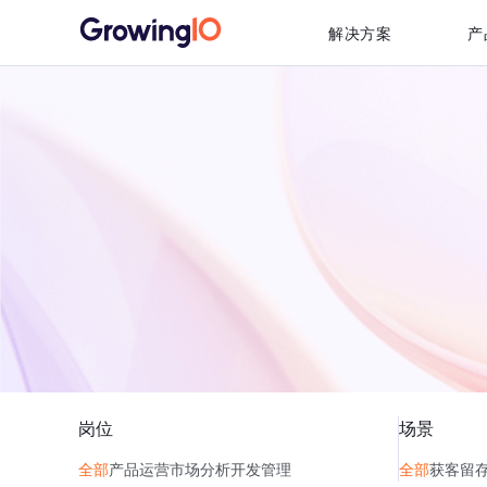
解决方案
产
岗位
场景
全部
产品
运营
市场
分析
开发
管理
全部
获客
留