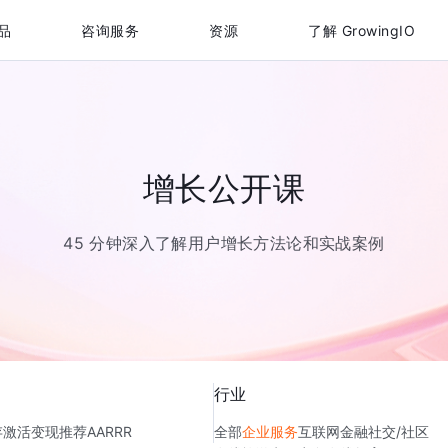
品
咨询服务
资源
了解 GrowingIO
增长公开课
45 分钟深入了解用户增长方法论和实战案例
行业
存
激活
变现
推荐
AARRR
全部
企业服务
互联网金融
社交/社区