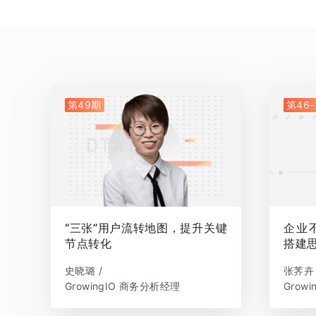
第49期
第46-
“三张”用户流转地图，提升关键
企业
节点转化
搭建
史晓璐 /
张荠卉 
GrowingIO 商务分析经理
Grow