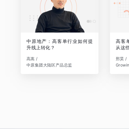
中原地产：高客单行业如何提
高客
升线上转化？
从这
高嵩 /
邢昊 /
中原集团大陆区产品总监
Grow