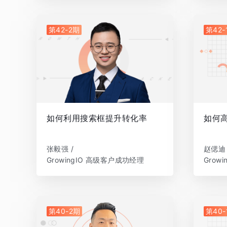
第42-2期
第42-
如何利用搜索框提升转化率
如何
张毅强 /
赵偲迪 
GrowingIO 高级客户成功经理
Grow
第40-2期
第40-