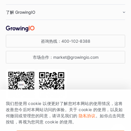
鞋服行业
客户数据平台
咨询服务
了解 GrowingIO
汽车行业
智能运营
增长干货
金融行业
获客分析
增长公开课
关于 GrowingIO
咨询热线：
400-102-8388
私有化部署
A/B 实验
增长博客
增长大会
市场合作：
market@growingio.com
渠道质量分析
产品使用文档
StartDT DAY
开发者文档
行业活动
SDK 文档
关注公众号
获取更多干货
我们想使用 cookie 以便更好了解您对本网站的使用情况，这将
场景指南
改善您今后对本网站访问的体验。关于 cookie 的使用，以及如
GrowingIO 是专注于数据智能分析与增长的品牌，核心平台为 GrowingIO
何撤回或管理您的同意，请详见我们的
隐私协议
。如你点击同意
按钮，将视为您同意 cookie 的使用。
分析云。