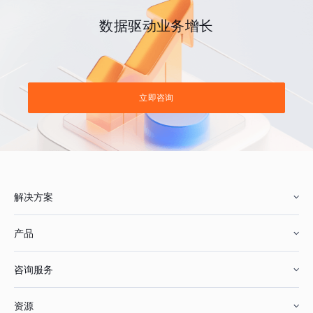
数据驱动业务增长
立即咨询
解决方案
产品
零售行业
咨询服务
美妆行业
增长分析
资源