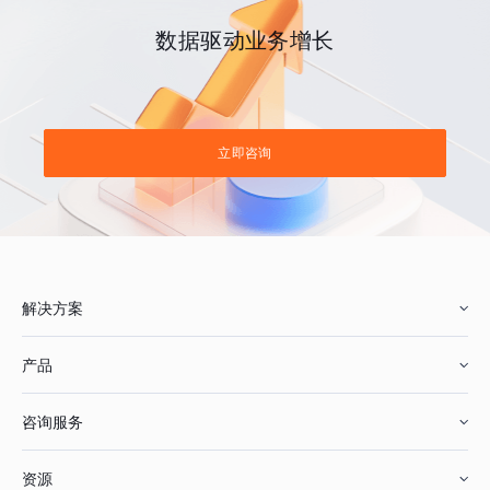
数据驱动业务增长
立即咨询
解决方案
产品
零售行业
咨询服务
美妆行业
增长分析
资源