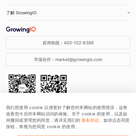
鞋服行业
客户数据平台
咨询服务
了解 GrowingIO
汽车行业
智能运营
增长干货
金融行业
获客分析
增长公开课
关于 GrowingIO
咨询热线：
400-102-8388
私有化部署
A/B 实验
增长博客
增长大会
市场合作：
market@growingio.com
渠道质量分析
产品使用文档
StartDT DAY
开发者文档
行业活动
SDK 文档
关注公众号
获取更多干货
我们想使用 cookie 以便更好了解您对本网站的使用情况，这将
场景指南
改善您今后对本网站访问的体验。关于 cookie 的使用，以及如
GrowingIO 是专注于数据智能分析与增长的品牌，核心平台为 GrowingIO
何撤回或管理您的同意，请详见我们的
隐私协议
。如你点击同意
按钮，将视为您同意 cookie 的使用。
分析云。