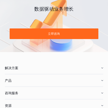
数据驱动业务增长
立即咨询
解决方案
产品
零售行业
咨询服务
美妆行业
增长分析
资源