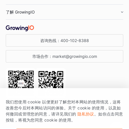
鞋服行业
客户数据平台
咨询服务
了解 GrowingIO
汽车行业
智能运营
增长干货
金融行业
获客分析
增长公开课
关于 GrowingIO
咨询热线：
400-102-8388
私有化部署
A/B 实验
增长博客
增长大会
市场合作：
market@growingio.com
渠道质量分析
产品使用文档
StartDT DAY
开发者文档
行业活动
SDK 文档
关注公众号
获取更多干货
我们想使用 cookie 以便更好了解您对本网站的使用情况，这将
场景指南
改善您今后对本网站访问的体验。关于 cookie 的使用，以及如
GrowingIO 是专注于数据智能分析与增长的品牌，核心平台为 GrowingIO
何撤回或管理您的同意，请详见我们的
隐私协议
。如你点击同意
按钮，将视为您同意 cookie 的使用。
分析云。