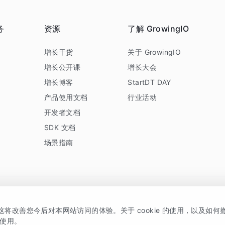
务
资源
了解 GrowingIO
务
增长干货
关于 GrowingIO
增长公开课
增长大会
增长博客
StartDT DAY
产品使用文档
行业活动
开发者文档
SDK 文档
场景指南
GrowingIO 是专注于数据智能分析与增长的品牌，核心平台为 GrowingIO 分析云
，这将改善您今后对本网站访问的体验。关于 cookie 的使用，以及如
5038330号
京公网安备 11010502037228号
的使用。