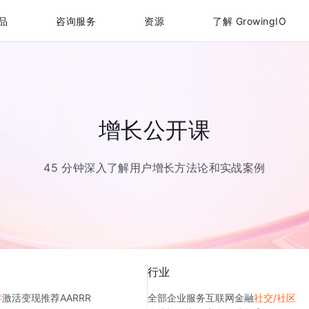
品
咨询服务
资源
了解 GrowingIO
增长公开课
45 分钟深入了解用户增长方法论和实战案例
行业
存
激活
变现
推荐
AARRR
全部
企业服务
互联网金融
社交/社区