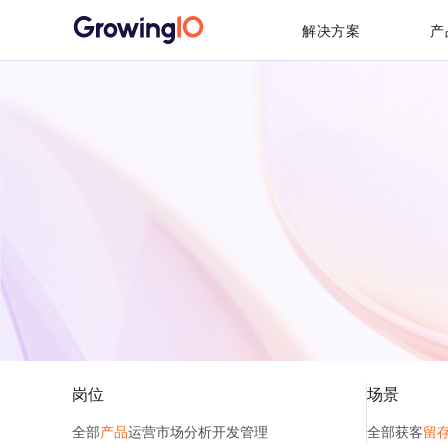
解决方案
产
岗位
场景
全部
产品
运营
市场
分析
开发
管理
全部
获客
留