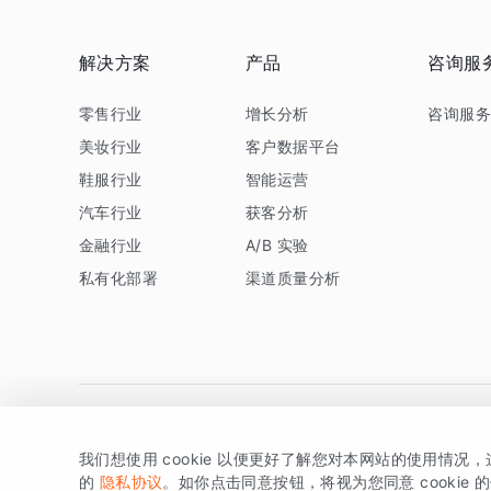
解决方案
产品
咨询服
零售行业
增长分析
咨询服
美妆行业
客户数据平台
鞋服行业
智能运营
汽车行业
获客分析
金融行业
A/B 实验
私有化部署
渠道质量分析
我们想使用 cookie 以便更好了解您对本网站的使用情况
版权所有 © 北京易数科技有限公司
SDK相关说明
京ICP备1
的
隐私协议
。如你点击同意按钮，将视为您同意 cookie 