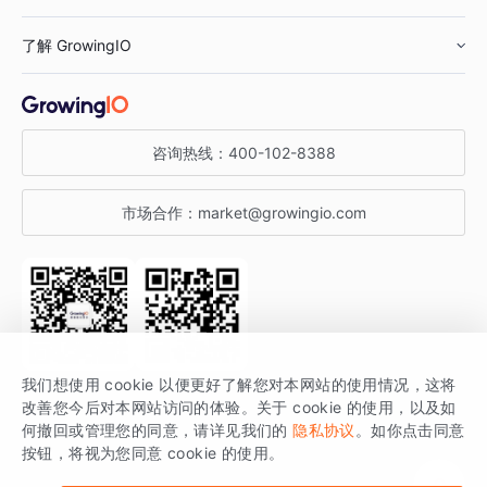
鞋服行业
客户数据平台
咨询服务
了解 GrowingIO
汽车行业
智能运营
增长干货
金融行业
获客分析
增长公开课
关于 GrowingIO
咨询热线：
400-102-8388
私有化部署
A/B 实验
增长博客
增长大会
市场合作：
market@growingio.com
渠道质量分析
产品使用文档
StartDT DAY
开发者文档
行业活动
SDK 文档
关注公众号
获取更多干货
我们想使用 cookie 以便更好了解您对本网站的使用情况，这将
场景指南
改善您今后对本网站访问的体验。关于 cookie 的使用，以及如
GrowingIO 是专注于数据智能分析与增长的品牌，核心平台为 GrowingIO
何撤回或管理您的同意，请详见我们的
隐私协议
。如你点击同意
按钮，将视为您同意 cookie 的使用。
分析云。