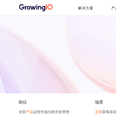
解决方案
产
岗位
场景
全部
产品
运营
市场
分析
开发
管理
全部
获客
留