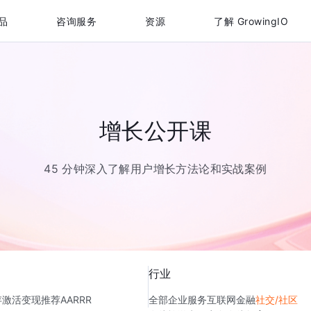
品
咨询服务
资源
了解 GrowingIO
增长公开课
45 分钟深入了解用户增长方法论和实战案例
行业
存
激活
变现
推荐
AARRR
全部
企业服务
互联网金融
社交/社区