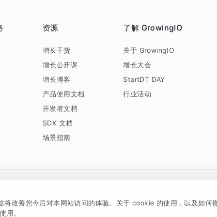
务
资源
了解 GrowingIO
务
增长干货
关于 GrowingIO
增长公开课
增长大会
增长博客
StartDT DAY
产品使用文档
行业活动
开发者文档
SDK 文档
场景指南
GrowingIO 是专注于数据智能分析与增长的品牌，核心平台为 GrowingIO 分析云
，这将改善您今后对本网站访问的体验。关于 cookie 的使用，以及如
5038330号
京公网安备 11010502037228号
的使用。