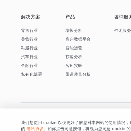
解决方案
产品
咨询服
零售行业
增长分析
咨询服
美妆行业
客户数据平台
鞋服行业
智能运营
汽车行业
获客分析
金融行业
A/B 实验
私有化部署
渠道质量分析
我们想使用 cookie 以便更好了解您对本网站的使用情况
版权所有 © 北京易数科技有限公司
SDK相关说明
京ICP备1
的
隐私协议
。如你点击同意按钮，将视为您同意 cookie 