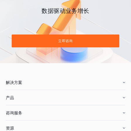
数据驱动业务增长
立即咨询
解决方案
产品
零售行业
咨询服务
美妆行业
增长分析
资源