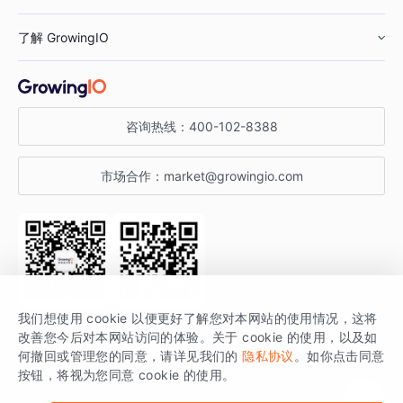
鞋服行业
客户数据平台
咨询服务
了解 GrowingIO
汽车行业
智能运营
增长干货
金融行业
获客分析
增长公开课
关于 GrowingIO
咨询热线：
400-102-8388
私有化部署
A/B 实验
增长博客
增长大会
市场合作：
market@growingio.com
渠道质量分析
产品使用文档
StartDT DAY
开发者文档
行业活动
SDK 文档
关注公众号
获取更多干货
我们想使用 cookie 以便更好了解您对本网站的使用情况，这将
场景指南
改善您今后对本网站访问的体验。关于 cookie 的使用，以及如
GrowingIO 是专注于数据智能分析与增长的品牌，核心平台为 GrowingIO
何撤回或管理您的同意，请详见我们的
隐私协议
。如你点击同意
按钮，将视为您同意 cookie 的使用。
分析云。