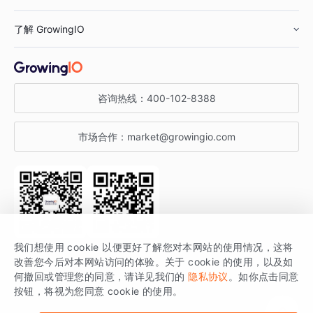
鞋服行业
客户数据平台
咨询服务
了解 GrowingIO
汽车行业
智能运营
增长干货
金融行业
获客分析
增长公开课
关于 GrowingIO
咨询热线：
400-102-8388
私有化部署
A/B 实验
增长博客
增长大会
市场合作：
market@growingio.com
渠道质量分析
产品使用文档
StartDT DAY
开发者文档
行业活动
SDK 文档
关注公众号
获取更多干货
我们想使用 cookie 以便更好了解您对本网站的使用情况，这将
场景指南
改善您今后对本网站访问的体验。关于 cookie 的使用，以及如
GrowingIO 是专注于数据智能分析与增长的品牌，核心平台为 GrowingIO
何撤回或管理您的同意，请详见我们的
隐私协议
。如你点击同意
按钮，将视为您同意 cookie 的使用。
分析云。