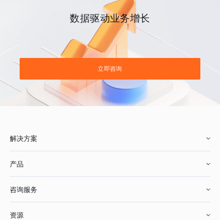
数据驱动业务增长
立即咨询
解决方案
产品
零售行业
咨询服务
美妆行业
增长分析
资源