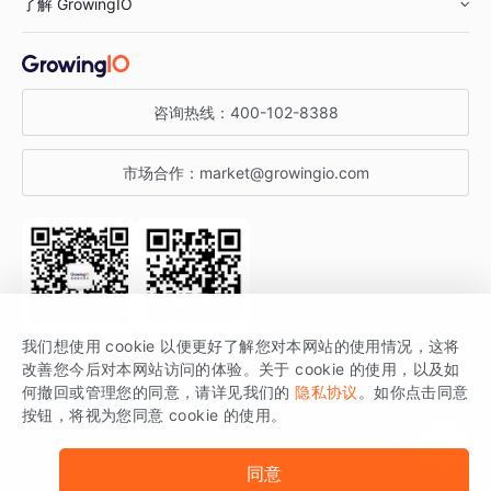
了解 GrowingIO
汽车行业
智能运营
增长干货
金融行业
获客分析
增长公开课
关于 GrowingIO
咨询热线：
400-102-8388
私有化部署
A/B 实验
增长博客
增长大会
市场合作：
market@growingio.com
渠道质量分析
产品使用文档
StartDT DAY
开发者文档
行业活动
SDK 文档
关注公众号
获取更多干货
我们想使用 cookie 以便更好了解您对本网站的使用情况，这将
场景指南
改善您今后对本网站访问的体验。关于 cookie 的使用，以及如
GrowingIO 是专注于数据智能分析与增长的品牌，核心平台为 GrowingIO
何撤回或管理您的同意，请详见我们的
隐私协议
。如你点击同意
按钮，将视为您同意 cookie 的使用。
分析云。
版权所有 © 北京易数科技有限公司
SDK相关说明
京ICP备15038330号
同意
京公网安备 11010502037228号
法律声明及隐私条款