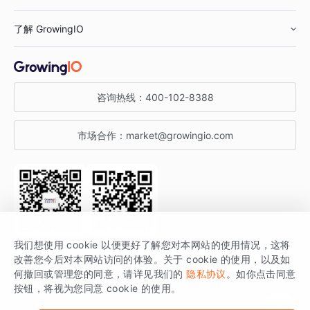
鞋服行业
客户数据平台
咨询服务
了解 GrowingIO
汽车行业
智能运营
增长干货
金融行业
获客分析
增长公开课
关于 GrowingIO
咨询热线：
400-102-8388
私有化部署
A/B 实验
增长博客
增长大会
市场合作：
market@growingio.com
渠道质量分析
产品使用文档
StartDT DAY
开发者文档
行业活动
SDK 文档
关注公众号
获取更多干货
我们想使用 cookie 以便更好了解您对本网站的使用情况，这将
场景指南
改善您今后对本网站访问的体验。关于 cookie 的使用，以及如
GrowingIO 是专注于数据智能分析与增长的品牌，核心平台为 GrowingIO
何撤回或管理您的同意，请详见我们的
隐私协议
。如你点击同意
按钮，将视为您同意 cookie 的使用。
分析云。