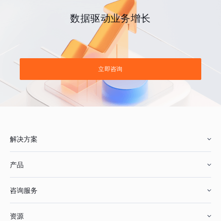
数据驱动业务增长
立即咨询
解决方案
产品
零售行业
咨询服务
美妆行业
增长分析
资源