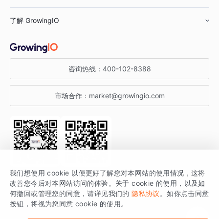
鞋服行业
客户数据平台
咨询服务
了解 GrowingIO
汽车行业
智能运营
增长干货
金融行业
获客分析
增长公开课
关于 GrowingIO
咨询热线：
400-102-8388
私有化部署
A/B 实验
增长博客
增长大会
市场合作：
market@growingio.com
渠道质量分析
产品使用文档
StartDT DAY
开发者文档
行业活动
SDK 文档
关注公众号
获取更多干货
我们想使用 cookie 以便更好了解您对本网站的使用情况，这将
场景指南
改善您今后对本网站访问的体验。关于 cookie 的使用，以及如
GrowingIO 是专注于数据智能分析与增长的品牌，核心平台为 GrowingIO
何撤回或管理您的同意，请详见我们的
隐私协议
。如你点击同意
按钮，将视为您同意 cookie 的使用。
分析云。