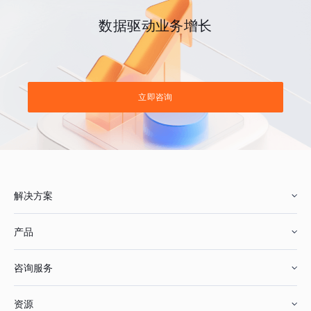
数据驱动业务增长
立即咨询
解决方案
产品
零售行业
咨询服务
美妆行业
增长分析
资源