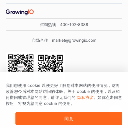
增长干货
金融行业
获客分析
增长公开课
关于 GrowingIO
咨询热线：
400-102-8388
私有化部署
A/B 实验
增长博客
增长大会
市场合作：
market@growingio.com
渠道质量分析
产品使用文档
StartDT DAY
开发者文档
行业活动
SDK 文档
关注公众号
获取更多干货
我们想使用 cookie 以便更好了解您对本网站的使用情况，这将
场景指南
改善您今后对本网站访问的体验。关于 cookie 的使用，以及如
GrowingIO 是专注于数据智能分析与增长的品牌，核心平台为 GrowingIO
何撤回或管理您的同意，请详见我们的
隐私协议
。如你点击同意
按钮，将视为您同意 cookie 的使用。
分析云。
版权所有 © 北京易数科技有限公司
SDK相关说明
京ICP备15038330号
同意
京公网安备 11010502037228号
法律声明及隐私条款