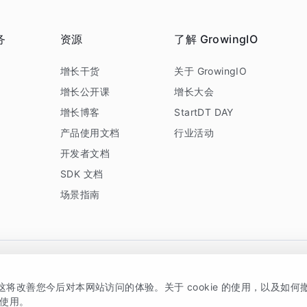
务
资源
了解 GrowingIO
务
增长干货
关于 GrowingIO
增长公开课
增长大会
增长博客
StartDT DAY
产品使用文档
行业活动
开发者文档
SDK 文档
场景指南
GrowingIO 是专注于数据智能分析与增长的品牌，核心平台为 GrowingIO 分析云
，这将改善您今后对本网站访问的体验。关于 cookie 的使用，以及如
5038330号
京公网安备 11010502037228号
的使用。