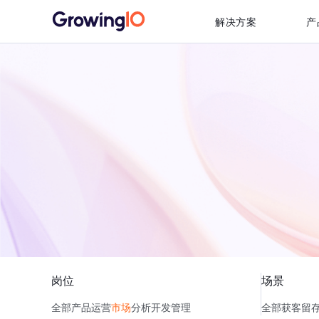
解决方案
产
岗位
场景
全部
产品
运营
市场
分析
开发
管理
全部
获客
留