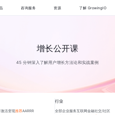
品
咨询服务
资源
了解 GrowingIO
增长公开课
45 分钟深入了解用户增长方法论和实战案例
行业
存
激活
变现
推荐
AARRR
全部
企业服务
互联网金融
社交/社区