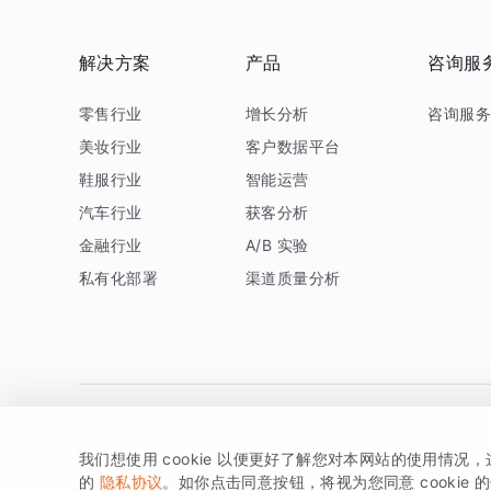
解决方案
产品
咨询服
零售行业
增长分析
咨询服
美妆行业
客户数据平台
鞋服行业
智能运营
汽车行业
获客分析
金融行业
A/B 实验
私有化部署
渠道质量分析
我们想使用 cookie 以便更好了解您对本网站的使用情况
版权所有 © 北京易数科技有限公司
SDK相关说明
京ICP备1
的
隐私协议
。如你点击同意按钮，将视为您同意 cookie 