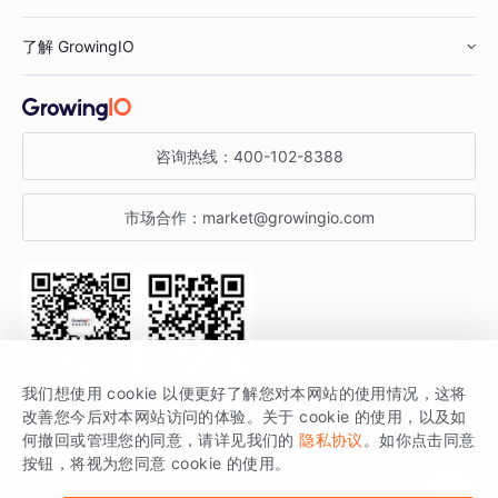
鞋服行业
客户数据平台
咨询服务
了解 GrowingIO
汽车行业
智能运营
增长干货
金融行业
获客分析
增长公开课
关于 GrowingIO
咨询热线：
400-102-8388
私有化部署
A/B 实验
增长博客
增长大会
市场合作：
market@growingio.com
渠道质量分析
产品使用文档
StartDT DAY
开发者文档
行业活动
SDK 文档
关注公众号
获取更多干货
我们想使用 cookie 以便更好了解您对本网站的使用情况，这将
场景指南
改善您今后对本网站访问的体验。关于 cookie 的使用，以及如
GrowingIO 是专注于数据智能分析与增长的品牌，核心平台为 GrowingIO
何撤回或管理您的同意，请详见我们的
隐私协议
。如你点击同意
按钮，将视为您同意 cookie 的使用。
分析云。