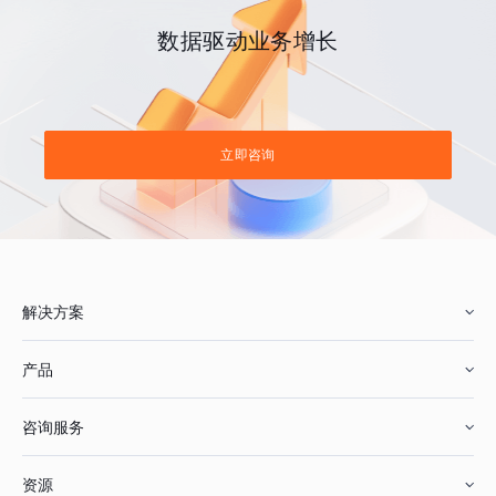
数据驱动业务增长
立即咨询
解决方案
产品
零售行业
咨询服务
美妆行业
增长分析
资源