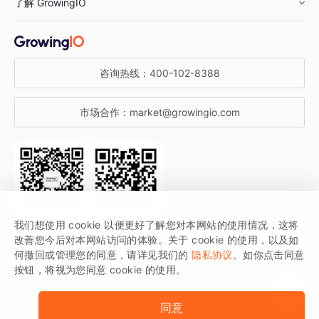
了解 GrowingIO
汽车行业
智能运营
增长干货
金融行业
获客分析
增长公开课
关于 GrowingIO
咨询热线：
400-102-8388
私有化部署
A/B 实验
增长博客
增长大会
市场合作：
market@growingio.com
渠道质量分析
产品使用文档
StartDT DAY
开发者文档
行业活动
SDK 文档
关注公众号
获取更多干货
我们想使用 cookie 以便更好了解您对本网站的使用情况，这将
场景指南
改善您今后对本网站访问的体验。关于 cookie 的使用，以及如
GrowingIO 是专注于数据智能分析与增长的品牌，核心平台为 GrowingIO
何撤回或管理您的同意，请详见我们的
隐私协议
。如你点击同意
按钮，将视为您同意 cookie 的使用。
分析云。
版权所有 © 北京易数科技有限公司
SDK相关说明
京ICP备15038330号
同意
京公网安备 11010502037228号
法律声明及隐私条款