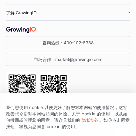
鞋服行业
客户数据平台
咨询服务
了解 GrowingIO
汽车行业
智能运营
增长干货
金融行业
获客分析
增长公开课
关于 GrowingIO
咨询热线：
400-102-8388
私有化部署
A/B 实验
增长博客
增长大会
市场合作：
market@growingio.com
渠道质量分析
产品使用文档
StartDT DAY
开发者文档
行业活动
SDK 文档
关注公众号
获取更多干货
我们想使用 cookie 以便更好了解您对本网站的使用情况，这将
场景指南
改善您今后对本网站访问的体验。关于 cookie 的使用，以及如
GrowingIO 是专注于数据智能分析与增长的品牌，核心平台为 GrowingIO
何撤回或管理您的同意，请详见我们的
隐私协议
。如你点击同意
按钮，将视为您同意 cookie 的使用。
分析云。