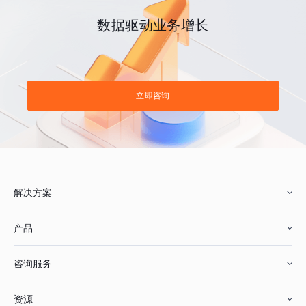
数据驱动业务增长
立即咨询
解决方案
产品
零售行业
咨询服务
美妆行业
增长分析
资源