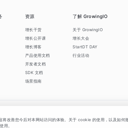
务
资源
了解 GrowingIO
务
增长干货
关于 GrowingIO
增长公开课
增长大会
增长博客
StartDT DAY
产品使用文档
行业活动
开发者文档
SDK 文档
场景指南
GrowingIO 是专注于数据智能分析与增长的品牌，核心平台为 GrowingIO 分析云
，这将改善您今后对本网站访问的体验。关于 cookie 的使用，以及如
5038330号
京公网安备 11010502037228号
的使用。