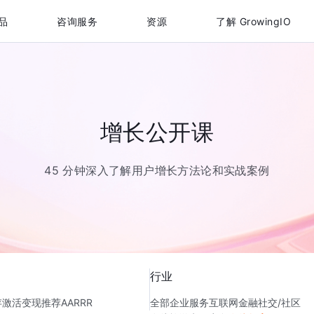
品
咨询服务
资源
了解 GrowingIO
增长公开课
45 分钟深入了解用户增长方法论和实战案例
行业
存
激活
变现
推荐
AARRR
全部
企业服务
互联网金融
社交/社区