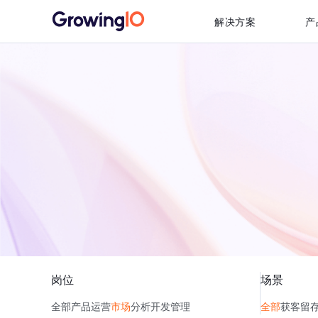
解决方案
产
岗位
场景
全部
产品
运营
市场
分析
开发
管理
全部
获客
留