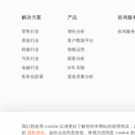
解决方案
产品
咨询服
零售行业
增长分析
咨询服
美妆行业
客户数据平台
鞋服行业
智能运营
汽车行业
获客分析
金融行业
A/B 实验
私有化部署
渠道质量分析
我们想使用 cookie 以便更好了解您对本网站的使用情况
版权所有 © 北京易数科技有限公司
SDK相关说明
京ICP备1
的
隐私协议
。如你点击同意按钮，将视为您同意 cookie 