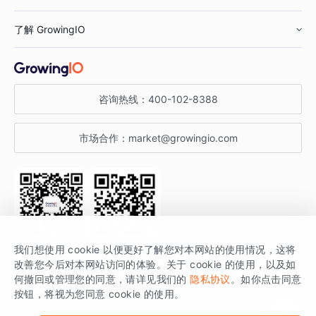
鞋服行业
客户数据平台
咨询服务
了解 GrowingIO
汽车行业
智能运营
增长干货
金融行业
获客分析
增长公开课
关于 GrowingIO
咨询热线：
400-102-8388
私有化部署
A/B 实验
增长博客
增长大会
市场合作：
market@growingio.com
渠道质量分析
产品使用文档
StartDT DAY
开发者文档
行业活动
SDK 文档
关注公众号
获取更多干货
我们想使用 cookie 以便更好了解您对本网站的使用情况，这将
场景指南
改善您今后对本网站访问的体验。关于 cookie 的使用，以及如
GrowingIO 是专注于数据智能分析与增长的品牌，核心平台为 GrowingIO
何撤回或管理您的同意，请详见我们的
隐私协议
。如你点击同意
按钮，将视为您同意 cookie 的使用。
分析云。