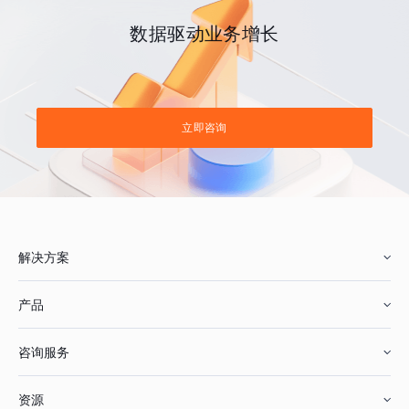
数据驱动业务增长
立即咨询
解决方案
产品
零售行业
咨询服务
美妆行业
增长分析
资源